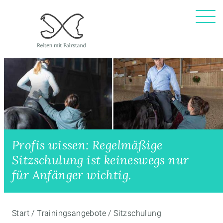
Profis wissen: Regelmäßige
Sitzschulung ist keineswegs nur
für Anfänger wichtig.
Start
/
Trainingsangebote
/
Sitzschulung